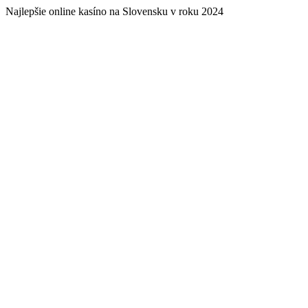
Najlepšie online kasíno na Slovensku v roku 2024