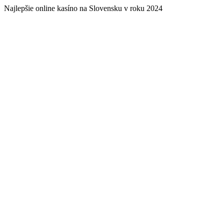
Najlepšie online kasíno na Slovensku v roku 2024