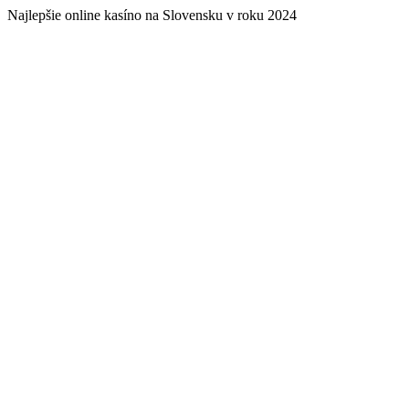
Najlepšie online kasíno na Slovensku v roku 2024