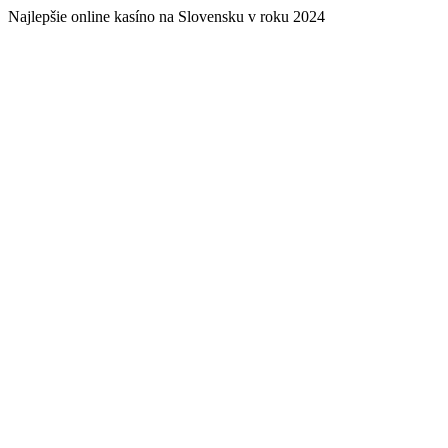
Najlepšie online kasíno na Slovensku v roku 2024